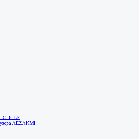
и GOOGLE
раузера AEZAKMI