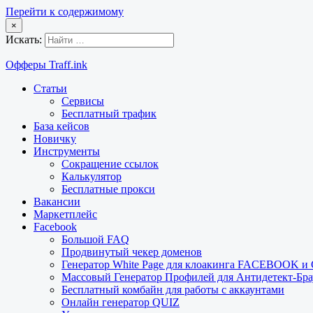
Перейти к содержимому
×
Искать:
Офферы Traff.ink
Статьи
Сервисы
Бесплатный трафик
База кейсов
Новичку
Инструменты
Сокращение ссылок
Калькулятор
Бесплатные прокси
Вакансии
Маркетплейс
Facebook
Большой FAQ
Продвинутый чекер доменов
Генератор White Page для клоакинга FACEBOOK 
Массовый Генератор Профилей для Антидетект-Б
Бесплатный комбайн для работы с аккаунтами
Онлайн генератор QUIZ