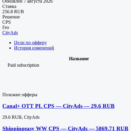
Обновлен 7 августа 2026
Ставка
256.8 RUB
Решение
CPS
Гео
CityAds
Цели по офферу
История изменений
Название
Paid subscription
Похожие офферы
Canal+ OTT PL CPS — CityAds — 29.6 RUB
29.6 RUB, CityAds
Shippingeasy WW CPS — CityAds — 5869.71 RUB