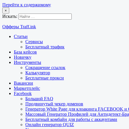
Перейти к содержимому
×
Искать:
Офферы Traff.ink
Статьи
Сервисы
Бесплатный трафик
База кейсов
Новичку
Инструменты
Сокращение ссылок
Калькулятор
Бесплатные прокси
Вакансии
Маркетплейс
Facebook
Большой FAQ
Продвинутый чекер доменов
Генератор White Page для клоакинга FACEBOOK 
Массовый Генератор Профилей для Антидетект-Б
Бесплатный комбайн для работы с аккаунтами
Онлайн генератор QUIZ