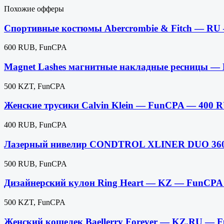
Похожие офферы
Спортивные костюмы Abercrombie & Fitch — R
600 RUB, FunCPA
Magnet Lashes магнитные накладные ресницы 
500 KZT, FunCPA
Женские трусики Calvin Klein — FunCPA — 400 
400 RUB, FunCPA
Лазерный нивелир CONDTROL XLINER DUO 36
500 RUB, FunCPA
Дизайнерский кулон Ring Heart — KZ — FunCPA
500 KZT, FunCPA
Женский кошелек Baellerry Forever — KZ,RU —