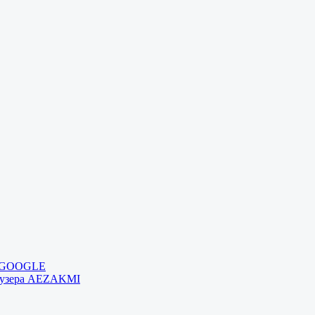
и GOOGLE
раузера AEZAKMI