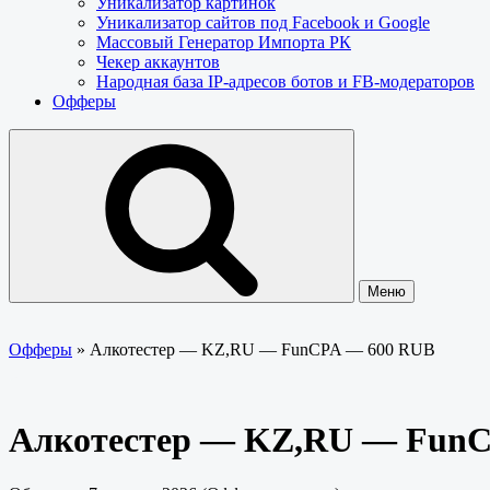
Уникализатор картинок
Уникализатор сайтов под Facebook и Google
Массовый Генератор Импорта РК
Чекер аккаунтов
Народная база IP-адресов ботов и FB-модераторов
Офферы
Меню
Офферы
»
Алкотестер — KZ,RU — FunCPA — 600 RUB
Алкотестер — KZ,RU — Fun