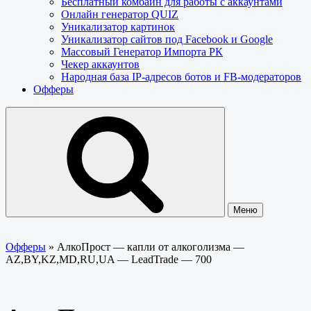
Бесплатный комбайн для работы с аккаунтами
Онлайн генератор QUIZ
Уникализатор картинок
Уникализатор сайтов под Facebook и Google
Массовый Генератор Импорта РК
Чекер аккаунтов
Народная база IP-адресов ботов и FB-модераторов
Офферы
Меню
Офферы
»
АлкоПрост — капли от алкоголизма —
AZ,BY,KZ,MD,RU,UA — LeadTrade — 700