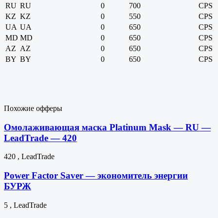
RU
RU
0
700
CPS
KZ
KZ
0
550
CPS
UA
UA
0
650
CPS
MD
MD
0
650
CPS
AZ
AZ
0
650
CPS
BY
BY
0
650
CPS
Похожие офферы
Омолаживающая маска Platinum Mask — RU —
LeadTrade — 420
420 , LeadTrade
Power Factor Saver — экономитель энергии
БУРЖ
5 , LeadTrade