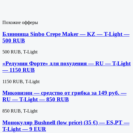
Похожие офферы
Блинница Sinbo Crepe Maker — KZ — T-Light —
500 RUB
500 RUB, T-Light
«Редумин Форте» для похудения — RU — T-Light
— 1150 RUB
1150 RUB, T-Light
Миковизин — средство от грибка за 149 руб. —
RU — T-Light — 850 RUB
850 RUB, T-Light
Монокуляр Bushnell (low price) (35 €) — ES,PT —
T-Light — 9 EUR