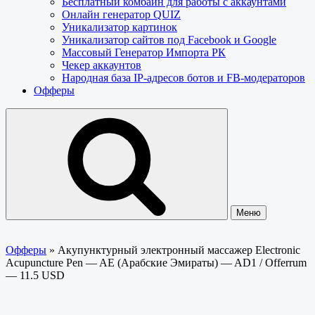
Бесплатный комбайн для работы с аккаунтами
Онлайн генератор QUIZ
Уникализатор картинок
Уникализатор сайтов под Facebook и Google
Массовый Генератор Импорта РК
Чекер аккаунтов
Народная база IP-адресов ботов и FB-модераторов
Офферы
Меню
Офферы
»
Акупунктурный электронный массажер Electronic
Acupuncture Pen — AE (Арабские Эмираты) — AD1 / Offerrum
— 11.5 USD