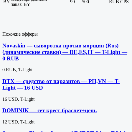
BY
99
500
RUB
CPS
заказ: BY
Похожие офферы
Novaskin — сыворотка против морщин (Rus)
(динамические ставки) — DE,ES,IT — T-Light —
0 RUB
0 RUB, T-Light
DTX — средство от паразитов — PH,VN — T-
Light — 16 USD
16 USD, T-Light
DOMINIK — сет крест-браслет+цепь
12 USD, T-Light