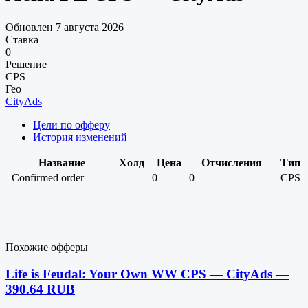
Обновлен 7 августа 2026
Ставка
0
Решение
CPS
Гео
CityAds
Цели по офферу
История изменений
Название
Холд
Цена
Отчисления
Тип
Confirmed order
0
0
CPS
Похожие офферы
Life is Feudal: Your Own WW CPS — CityAds —
390.64 RUB