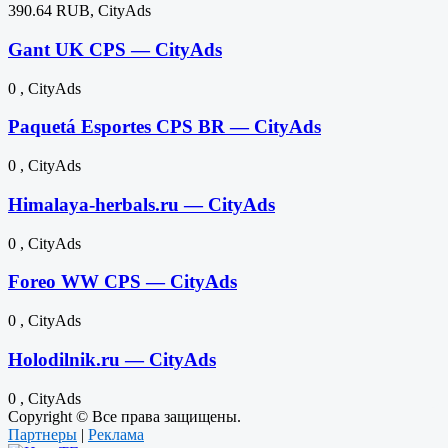
390.64 RUB, CityAds
Gant UK CPS — CityAds
0 , CityAds
Paquetá Esportes CPS BR — CityAds
0 , CityAds
Himalaya-herbals.ru — CityAds
0 , CityAds
Foreo WW CPS — CityAds
0 , CityAds
Holodilnik.ru — CityAds
0 , CityAds
Copyright © Все права защищены.
Партнеры
|
Реклама