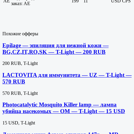
AE
199
11
USD
CPS
заказ: AE
Похожие офферы
Epilage — эпиляция для нежной кожи —
BG,CZ,IT,RO,SK — T-Light — 200 RUB
200 RUB, T-Light
LACTOVITA для иммунитета — UZ — T-Light —
570 RUB
570 RUB, T-Light
Photocatalytic Mosquito Killer lamp — лампа
убийца насекомых — OM — T-Light — 15 USD
15 USD, T-Light