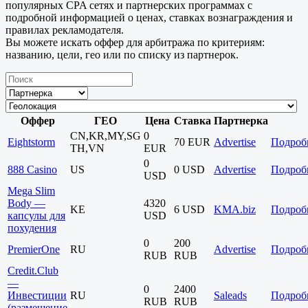
популярных CPA сетях и партнерских программах с
подробной информацией о ценах, ставках вознаграждения и
правилах рекламодателя.
Вы можете искать оффер для арбитража по критериям:
названию, цели, гео или по списку из партнерок.
Оффер
ГЕО
Цена
Ставка
Партнерка
CN,KR,MY,SG
0
Eightstorm
70 EUR
Advertise
Подроб
TH,VN
EUR
0
888 Casino
US
0 USD
Advertise
Подроб
USD
Mega Slim
Body —
4320
KE
6 USD
KMA.biz
Подроб
капсулы для
USD
похудения
0
200
PremierOne
RU
Advertise
Подроб
RUB
RUB
Credit.Club
—
0
2400
Инвестиции
RU
Saleads
Подроб
RUB
RUB
(размещение