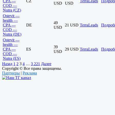
CPA —
CZ
TerraLeads
Подроб
USD
USD
COD —
Nutra (CZ)
Ostevit —
health —
49
CPA —
DE
21 USD
TerraLeads
Подроб
USD
COD —
Nutra (DE)
Ostevit —
health —
39
CPA —
ES
29 USD
TerraLeads
Подроб
USD
COD —
Nutra (ES)
Назад
1
2
3
4
…
3 221
Далее
Copyright © Все права защищены.
Партнеры
|
Реклама