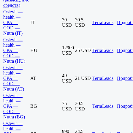
средств)
Ostevit —
health —
39
30.5
CPA —
IT
TerraLeads
Подроб
USD
USD
COD —
Nutra (IT)
Ostevit —
health —
12900
CPA —
HU
25 USD
TerraLeads
Подроб
USD
COD —
Nutra (HU)
Ostevit —
health —
49
CPA —
AT
21 USD
TerraLeads
Подроб
USD
COD —
Nutra (AT)
Ostevit —
health —
75
20.5
CPA —
BG
TerraLeads
Подроб
USD
USD
COD —
Nutra (BG)
Ostevit —
health —
990
24.5