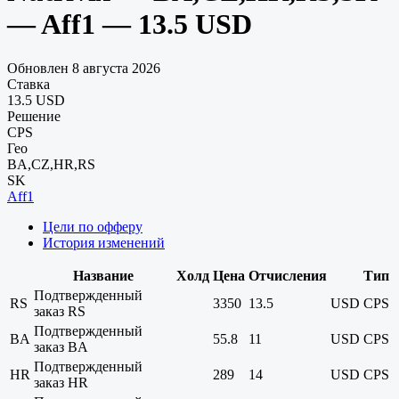
— Aff1 — 13.5 USD
Обновлен 8 августа 2026
Ставка
13.5 USD
Решение
CPS
Гео
BA,CZ,HR,RS
SK
Aff1
Цели по офферу
История изменений
Название
Холд
Цена
Отчисления
Тип
Подтвержденный
RS
3350
13.5
USD
CPS
заказ RS
Подтвержденный
BA
55.8
11
USD
CPS
заказ BA
Подтвержденный
HR
289
14
USD
CPS
заказ HR