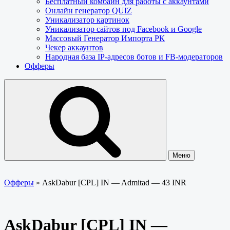
Бесплатный комбайн для работы с аккаунтами
Онлайн генератор QUIZ
Уникализатор картинок
Уникализатор сайтов под Facebook и Google
Массовый Генератор Импорта РК
Чекер аккаунтов
Народная база IP-адресов ботов и FB-модераторов
Офферы
Меню
Офферы
»
AskDabur [CPL] IN — Admitad — 43 INR
AskDabur [CPL] IN —